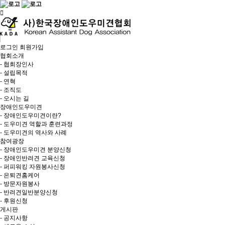
로그인
회원가입
협회소개
- 협회장인사
- 설립목적
- 연혁
- 조직도
- 오시는 길
장애인도우미견
- 장애인도우미견이란?
- 도우미견 역할과 훈련과정
- 도우미견의 역사와 사례
참여광장
- 장애인도우미견 분양신청
- 장애인반려견 교육신청
- 퍼피워킹 자원봉사신청
- 은퇴견홈케어
- 방문자원봉사
- 반려견일반분양신청
- 후원신청
게시판
- 공지사항